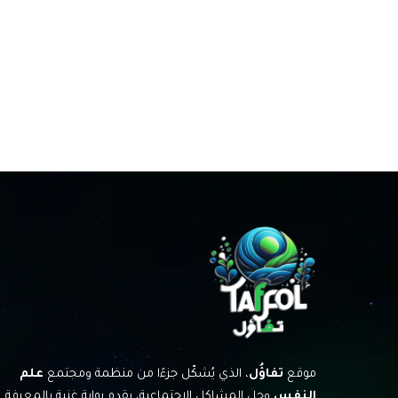
موقع
تفاؤُل
، الذي يُشكّل جزءًا من منظمة ومجتمع
علم
النفس
وحل المشاكل الاجتماعية، يقدم بوابة غنية بالمعرفة