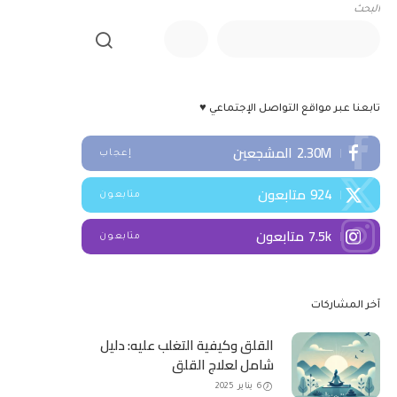
البحث
تابعنا عبر مواقع التواصل الإجتماعي ♥
2.30M
المشجعين
إعجاب
924
متابعون
متابعون
7.5k
متابعون
متابعون
آخر المشاركات
القلق وكيفية التغلب عليه: دليل
شامل لعلاج القلق
6 يناير 2025