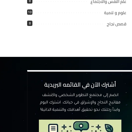
علم النفس والاجتماع
8
علوم و تنمية
10
قصص نجاح
8
أشترك الآن في القائمه البريدية
انضم إلى مجتمع التطوير الشخصي واكتشف
مفاتيح النجاح والإشراق في حياتك. اشترك اليوم
وابدأ رحلتك نحو تحقيق أهدافك والتنمية الذاتية!