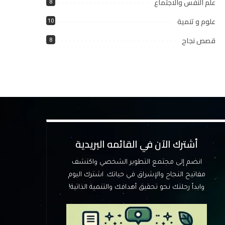
علم النفس والاجتماع
8
علوم و تنمية
10
قصص نجاح
8
أشترك الآن في القائمه البريدية
انضم إلى مجتمع التطوير الشخصي واكتشف
مفاتيح النجاح والإشراق في حياتك. اشترك اليوم
وابدأ رحلتك نحو تحقيق أهدافك والتنمية الذاتية!