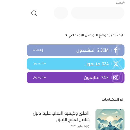
البحث
تابعنا عبر مواقع التواصل الإجتماعي ♥
2.30M
المشجعين
إعجاب
924
متابعون
متابعون
7.5k
متابعون
متابعون
آخر المشاركات
القلق وكيفية التغلب عليه: دليل
شامل لعلاج القلق
6 يناير 2025