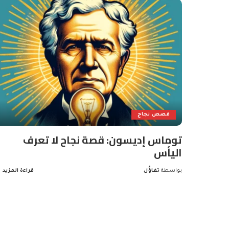
قصص نجاح
توماس إديسون: قصة نجاح لا تعرف
اليأس
بواسطة
تفاؤُل
قراءة المزيد
Posted
by