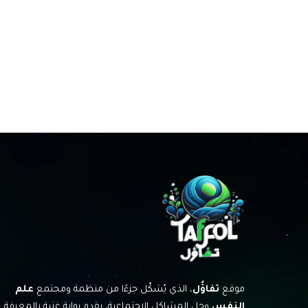
موقع
تفاؤُل
، الذي يُشكّل جزءًا من منظمة ومجتمع
علم
النفس
وحل المشاكل الاجتماعية، يقدم بوابة غنية بالمعرفة