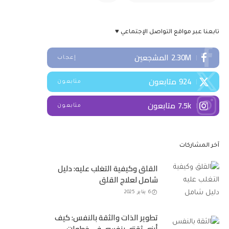
تابعنا عبر مواقع التواصل الإجتماعي ♥
2.30M
المشجعين
إعجاب
924
متابعون
متابعون
7.5k
متابعون
متابعون
آخر المشاركات
القلق وكيفية التغلب عليه: دليل
شامل لعلاج القلق
6 يناير 2025
تطوير الذات والثقة بالنفس: كيف
أبني ثقتي بنفسي في خطوات