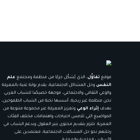
موقع
تفاؤُل
، الذي يُشكّل جزءًا من منظمة ومجتمع
علم
النفس
وحل المشاكل الاجتماعية، يقدم بوابة غنية بالمعرفة
والوعي الثقافي والاجتماعي، موجهة خصيصًا للشباب العربي.
نحن منظمة غير ربحية، أسسها نخبة من الشباب الطموحين،
بهدف
إثراء الوعي
وتعزيز المعرفة عبر مجموعة متنوعة من
المواضيع التي تلامس احتياجات واهتمامات مختلف الفئات
العمرية. نلتزم بتقديم محتوى ينير العقول ويدعم الشباب في
رحلتهم نحو حل المشكلات الاجتماعية، معتمدين على
الأساليب العلمية والعملية.