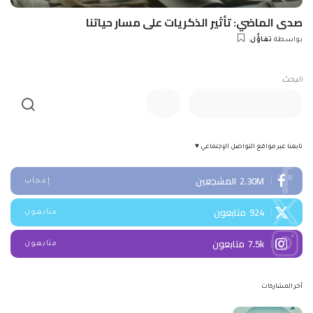
صدى الماضي: تأثير الذكريات على مسار حياتنا
بواسطة
تفاؤُل
Posted
by
البحث
تابعنا عبر مواقع التواصل الإجتماعي ♥
2.30M
المشجعين
إعجاب
924
متابعون
متابعون
7.5k
متابعون
متابعون
آخر المشاركات