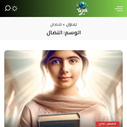
تفاؤل
>
النضال
الوسم:
النضال
قصص نجاح