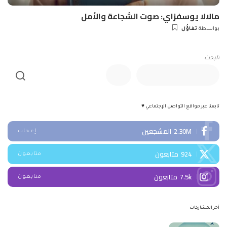
مالالا يوسفزاي: صوت الشجاعة والأمل
بواسطة
تفاؤُل
Posted
by
البحث
تابعنا عبر مواقع التواصل الإجتماعي ♥
2.30M
المشجعين
إعجاب
924
متابعون
متابعون
7.5k
متابعون
متابعون
آخر المشاركات