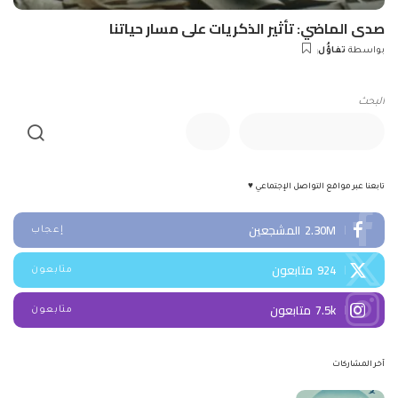
صدى الماضي: تأثير الذكريات على مسار حياتنا
بواسطة
تفاؤُل
Posted
by
البحث
تابعنا عبر مواقع التواصل الإجتماعي ♥
2.30M
المشجعين
إعجاب
924
متابعون
متابعون
7.5k
متابعون
متابعون
آخر المشاركات