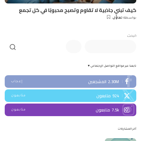
كيف تبني جاذبية لا تقاوم وتصبح محبوبًا في كل تجمع
بواسطة
تفاؤُل
Posted
by
البحث
تابعنا عبر مواقع التواصل الإجتماعي ♥
2.30M
المشجعين
إعجاب
924
متابعون
متابعون
7.5k
متابعون
متابعون
آخر المشاركات