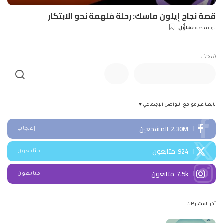
قصة نجاح إيلون ماسك: رحلة مُلهمة نحو الابتكار
بواسطة
تفاؤُل
Posted
by
البحث
تابعنا عبر مواقع التواصل الإجتماعي ♥
2.30M
المشجعين
إعجاب
924
متابعون
متابعون
7.5k
متابعون
متابعون
آخر المشاركات